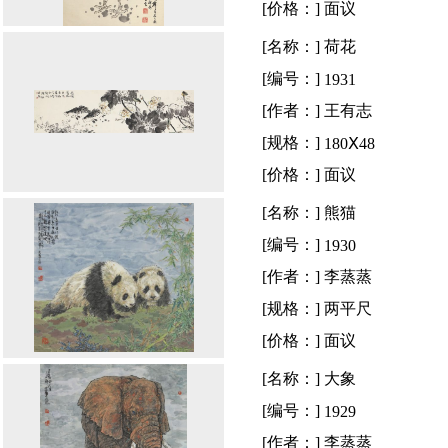
[价格：]
面议
[名称：]
荷花
[编号：]
1931
[作者：]
王有志
[规格：]
180Ⅹ48
[价格：]
面议
[名称：]
熊猫
[编号：]
1930
[作者：]
李蒸蒸
[规格：]
两平尺
[价格：]
面议
[名称：]
大象
[编号：]
1929
[作者：]
李蒸蒸