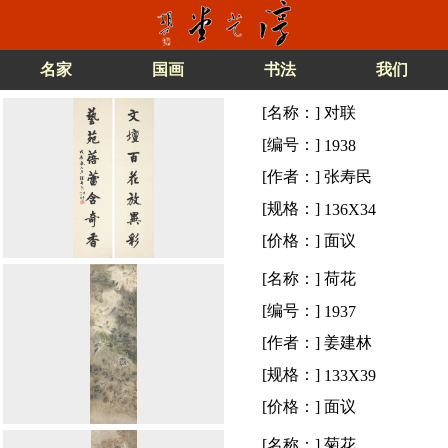
名家
国画
书法
我们
[名称：]
对联
[编号：]
1938
[作者：]
张寿民
[规格：]
136X34
[价格：]
面议
[名称：]
荷花
[编号：]
1937
[作者：]
姜建林
[规格：]
133X39
[价格：]
面议
[名称：]
菊花