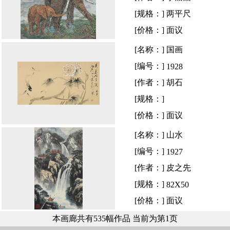
[规格：]
两平尺
[价格：]
面议
[名称：]
国画
[编号：]
1928
[作者：]
胡石
[规格：]
[价格：]
面议
[名称：]
山水
[编号：]
1927
[作者：]
皮之先
[规格：]
82X50
[价格：]
面议
本画廊共有535幅作品 当前为第1页